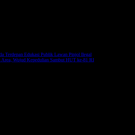
da Terdepan Edukasi Publik Lawan Pinjol Ilegal
Agustus 6, 2026
m Area, Wujud Kepedulian Sambut HUT ke-81 RI
Agustus 6, 2026