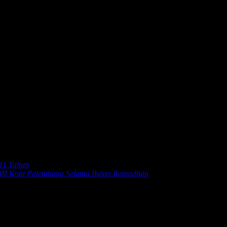
., menyampaikan bahwa hal ini selaras dengan Perintah Harian Kepa
egara menuju sinergitas dalam kesemestaan.
ulaboh, 3 (tiga) Personil Satpolairud Meulaboh, 3 (tiga) Personil PSD
an kelengkapan surat-surat kapal, penertiban alat-alat tangkap, dan p
uk melengkapi diri dengan alat keselamatan sebelum pergi ke laut sep
pun faktor lainnya.
-11 Tahun
 PMI Kota Palembang Selama Bulan Ramadhan