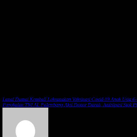
Komandan Lanal Sabang Kolonel Laut (P) Ardhi Sunaryo, S.T., M.M
jalin soliditas dengan segenap komponen pertahanan dan keamanan n
Tim Patroli Gabungan terdiri dari 1 (satu) Personil Anggota Posal Me
Syahbandar Perìkanan Meulaboh.
Dalam kegiatan tersebut, Tim Patroli Gabungan melaksanakan pengecek
Selain itu, Tim Patroli Gabungan juga menghimbau kepada nelayan unt
jika sewaktu-waktu terjadi kecelakaan di laut akibat cuaca buruk mau
(Pen Lanal Sabang/LI)
Post View
240
Navigasi pos
Lanal Dumai Kembali Laksanakan Vaksinasi Covid-19 Anak Usia 6
Pangkalan TNI AL Palembang Aksi Donor Darah, Antisipasi Stok