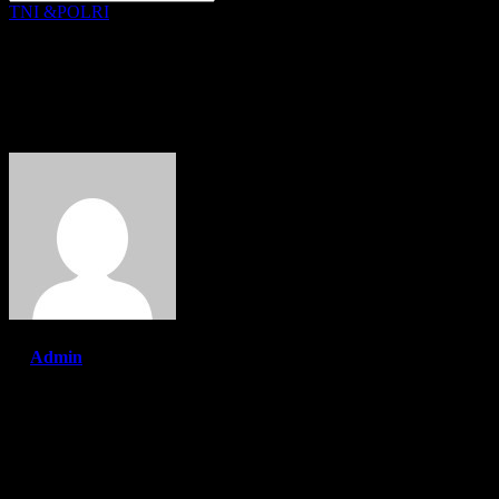
TNI &POLRI
Wujud Sinergitas, Posal Meulab
Menertibkan Kapal Ikan di Pera
By
Admin
Mar 30, 2022
Sabang, Jacindonews – Sebagai wujud sinergitas, Posal Meulaboh La
nelayan yang tidak ramah terhadap lingkungan dan tidak taat pada pe