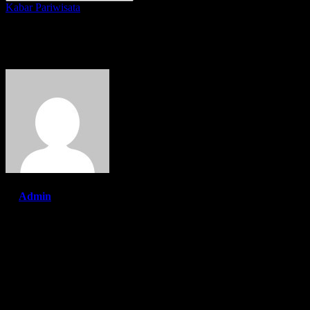
Kabar
Pariwisata
Sharon, Musisi Muda Indonesia
By
Admin
Apr 10, 2022
JAKARTA | Jacindonews
– Dunia musik Indonesia semakin hari me
hal itu merupakan asset berharga bagi dunia permusikan Indonesia.
Berbagai penghargaan diberikan kepada para anak bangsa yang berpr
berprestasi dalam dunia permusikan.