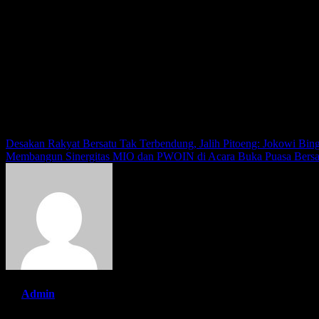
“Sekarang saya sudah bekerja di perusahaan teknologi dan lisensi mu
pada saat kuliah dulu. Namun saya akan terus berkarya dalam mencapa
Diakhir sesi acara konferensi pers dengan beberapa media, Sharon men
musik di tanah air Indonesia dan dunia akan melihat para anak-anak m
Post View
318
Navigasi pos
Desakan Rakyat Bersatu Tak Terbendung, Jalih Pitoeng: Jokowi Bi
Membangun Sinergitas MIO dan PWOIN di Acara Buka Puasa Bers
By
Admin