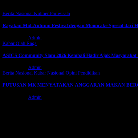
Related Post
Berita Nasional
Kuliner
Pariwisata
Rayakan Mid-Autumn Festival dengan Mooncake Spesial dari Ho
Agu 6, 2026
Admin
Kabar
Olah Raga
ASICS Community Slam 2026 Kembali Hadir Ajak Masyarakat un
Agu 3, 2026
Admin
Berita Nasional
Kabar
Nasional
Opini
Pendidikan
PUTUSAN MK MENYATAKAN ANGGARAN MAKAN BERGI
Agu 3, 2026
Admin