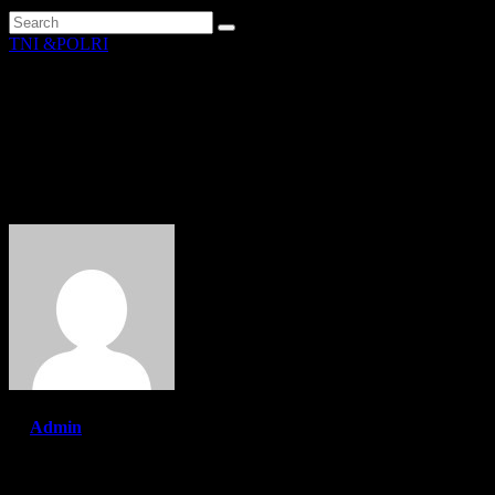
TNI &POLRI
Babinpotmar TNI AL Lanal
TBA Sukseskan Percepatan
Vaksinasi Daerah
By
Admin
Apr 12, 2022