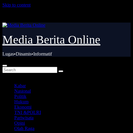
Skip to content
Kam. Agu 6th, 2026
Media Berita Online
Lugas•Dinamis•Informatif
Kabar
Nasional
Politik
Hukum
Ekonomi
TNI &POLRI
Pariwisata
Opini
Olah Raga