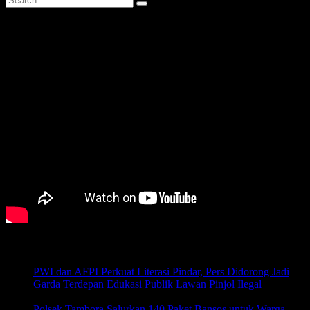
Pos-pos Terbaru
PWI dan AFPI Perkuat Literasi Pindar, Pers Didorong Jadi
Garda Terdepan Edukasi Publik Lawan Pinjol Ilegal
Agustus
6, 2026
Polsek Tambora Salurkan 140 Paket Bansos untuk Warga