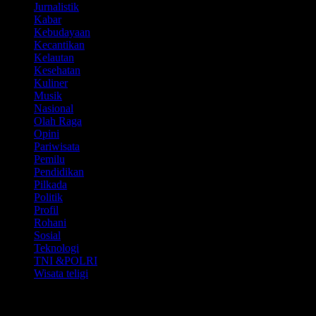
Jurnalistik
Kabar
Kebudayaan
Kecantikan
Kelautan
Kesehatan
Kuliner
Musik
Nasional
Olah Raga
Opini
Pariwisata
Pemilu
Pendidikan
Pilkada
Politik
Profil
Rohani
Sosial
Teknologi
TNI &POLRI
Wisata teligi
Media Partner