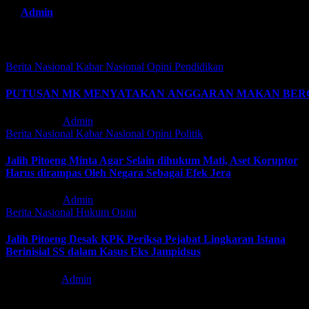
By
Admin
Related Post
Berita Nasional
Kabar
Nasional
Opini
Pendidikan
PUTUSAN MK MENYATAKAN ANGGARAN MAKAN BERGI
Agu 3, 2026
Admin
Berita Nasional
Kabar
Nasional
Opini
Politik
Jalih Pitoeng Minta Agar Selain dihukum Mati, Aset Koruptor
Harus dirampas Oleh Negara Sebagai Efek Jera
Agu 3, 2026
Admin
Berita Nasional
Hukum
Opini
Jalih Pitoeng Desak KPK Periksa Pejabat Lingkaran Istana
Berinisial SS dalam Kasus Eks Jampidsus
Jul 31, 2026
Admin