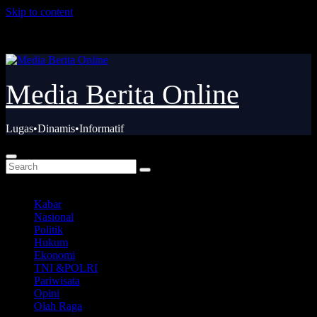
Skip to content
Kam. Agu 6th, 2026
Media Berita Online
Lugas•Dinamis•Informatif
Kabar
Nasional
Politik
Hukum
Ekonomi
TNI &POLRI
Pariwisata
Opini
Olah Raga