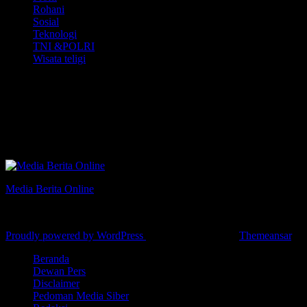
Rohani
Sosial
Teknologi
TNI &POLRI
Wisata teligi
Media Partner
MAHKAMAH
AGUNG.
Media Berita Online
Lugas•Dinamis•Informatif
Proudly powered by WordPress
|
Theme: Newsup by
Themeansar
.
Beranda
Dewan Pers
Disclaimer
Pedoman Media Siber