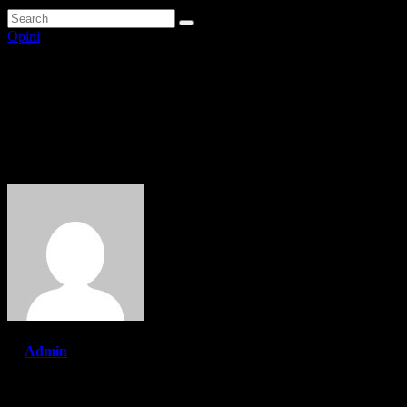
Opini
Uji Formil UU IKN, Marwan
Batubara: Putusan MK
Tendensius?
By
Admin
Mei 31, 2022