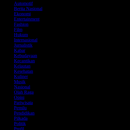
Automotif
Berita Nasional
Ekonomi
Entertainment
Fashion
Film
Hukum
Internasional
Jurnalistik
Kabar
Kebudayaan
Kecantikan
Kelautan
Kesehatan
Kuliner
Musik
Nasional
Olah Raga
Opini
Pariwisata
Pemilu
Pendidikan
Pilkada
Politik
Profil