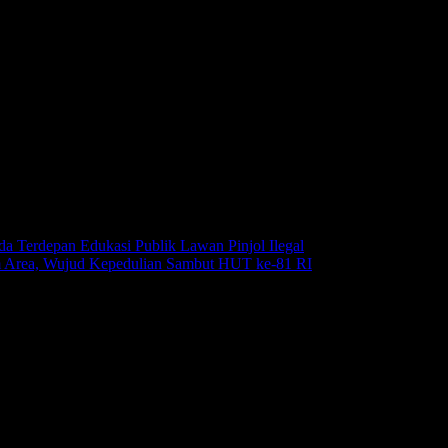
da Terdepan Edukasi Publik Lawan Pinjol Ilegal
Agustus 6, 2026
m Area, Wujud Kepedulian Sambut HUT ke-81 RI
Agustus 6, 2026