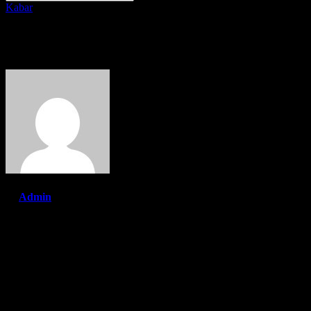
Kabar
KAJIAN KEBANGSAAN BUL
By
Admin
Jun 17, 2022
TANGSEL | Jacindonews – Berawal usulan bersama dari pengurus da
kebangsaan maka diwacanakan Kajian Kebangsaan Bulanan yang akan 
Kajian perdana dilaksanakan di rumah Ketua KGBN DPC TANGERAN