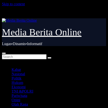
Skip to content
Kam. Agu 6th, 2026
Media Berita Online
Lugas•Dinamis•Informatif
Kabar
Nasional
Politik
Hukum
Ekonomi
TNI &POLRI
Pariwisata
Opini
Olah Raga