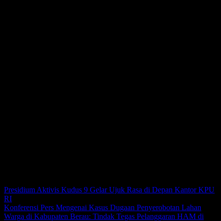
Ditambahkan Dwi, saat ini situasi penyisiran di puncak Gunung
Marapi memang terkendala cuaca. Kerap turunnya hujan membuat
jalan pendakian menjadi licin.
Selain itu, kabut juga menjadi tantangan proses evakuasi. Bahkan,
erupsi sendiri masih terus terjadi hingga saat ini.
“SDM daripada tim evakuasi ini memang tidak semua menguasai
medan, jadi pada saat kegiatan evakuasi hari ketiga, kami
mengikutsertakan masyarakat yang mengetahui situasi di sana,”
ungkapnya.
Masyarakat di sekitar Gunung Marapi sendiri, ujarnya, masih
beraktivitas seperti biasa. Sebab, lokasi erupsi jauh dari pemukiman
masyarakat. *(LI)
Post View
240
Navigasi pos
Presidium Aktivis Kudus 9 Gelar Ujuk Rasa di Depan Kantor KPU
RI
Konferensi Pers Mengenai Kasus Dugaan Penyerobotan Lahan
Warga di Kabupaten Berau: Tindak Tegas Pelanggaran HAM di