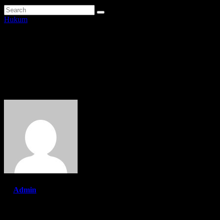
Hukum
Polisi Nyatakan Seluruh
Pendaki Gunung Marapi Yang
Terdata Telah Ditemukan
By
Admin
Des 7, 2023