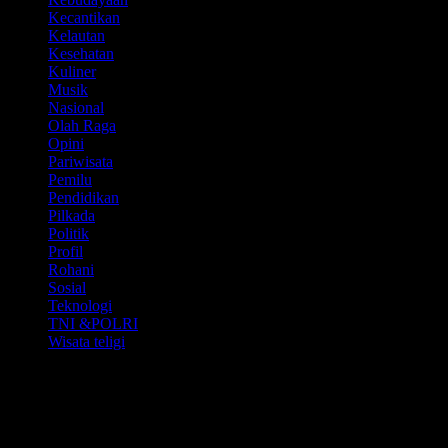
Kecantikan
Kelautan
Kesehatan
Kuliner
Musik
Nasional
Olah Raga
Opini
Pariwisata
Pemilu
Pendidikan
Pilkada
Politik
Profil
Rohani
Sosial
Teknologi
TNI &POLRI
Wisata teligi
Media Partner
MAHKAMAH
AGUNG.