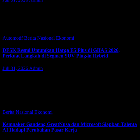
TANGERANG | JacindoNews – Jumat (31/07/2026). Subaru
Indonesia secara resmi meluncurkan The All-New Subaru Outback
generasi ketujuh dalam ajang GAIKINDO Indonesia International
Auto Show (GIIAS) 2026 di booth Subaru Hall…
Automotif
Berita Nasional
Ekonomi
DFSK Resmi Umumkan Harga E5 Plus di GIIAS 2026,
Perkuat Langkah di Segmen SUV Plug-in Hybrid
Juli 31, 2026
Admin
TANGERANG |JacindoNews – Jumat (31/07/2026). PT
Sokonindo Automobile resmi mengumumkan harga on-the-road
(OTR) DFSK E5 Plus pada pembukaan GAIKINDO Indonesia
International Auto Show (GIIAS) 2026 di ICE BSD City.
Pengumuman…
Berita Nasional
Ekonomi
Kemnaker Gandeng GreatNusa dan Microsoft Siapkan Talenta
AI Hadapi Perubahan Pasar Kerja