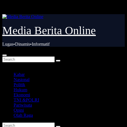
Skip
Sab. Agu 8th, 2026
to
content
Media Berita Online
Lugas•Dinamis•Informatif
Kabar
Nasional
Politik
Hukum
Ekonomi
TNI &POLRI
Pariwisata
Opini
Olah Raga