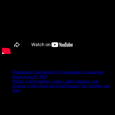
Pos-pos Terbaru
Dittipideksus Bareskrim Polri Kedepankan Transparansi
dalam Kasus PT DSI
Agustus 8, 2026
MILKLAB Meriahkan Coffee Culture Jakarta Lewat
Program Coffee Rave dan Café Hopping “Sip, Explore, and
Win”
Agustus 7, 2026