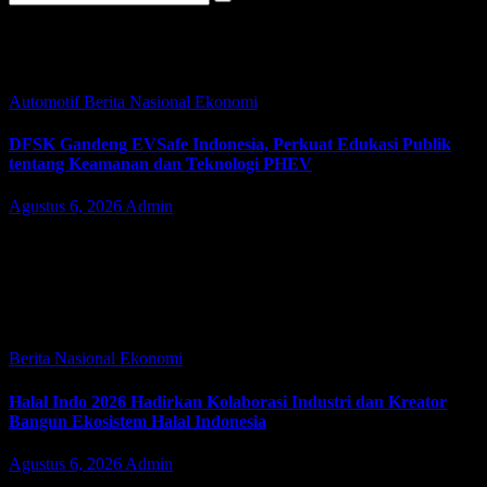
Kategori:
Ekonomi
Automotif
Berita Nasional
Ekonomi
DFSK Gandeng EVSafe Indonesia, Perkuat Edukasi Publik
tentang Keamanan dan Teknologi PHEV
Agustus 6, 2026
Admin
TANGERANG | JacindoNews – Kamis (06/08/2026). PT
Sokonindo Automobile (DFSK) bersama EVSafe Indonesia
menghadirkan panggung edukasi otomotif bertajuk “The Next
Drive: Why PHEV?” di Booth DFSK Hall 2B, GAIKINDO
Indonesia…
Berita Nasional
Ekonomi
Halal Indo 2026 Hadirkan Kolaborasi Industri dan Kreator
Bangun Ekosistem Halal Indonesia
Agustus 6, 2026
Admin