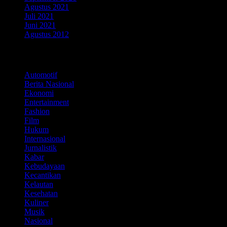
Agustus 2021
Juli 2021
Juni 2021
Agustus 2012
Kategori
Automotif
Berita Nasional
Ekonomi
Entertainment
Fashion
Film
Hukum
Internasional
Jurnalistik
Kabar
Kebudayaan
Kecantikan
Kelautan
Kesehatan
Kuliner
Musik
Nasional