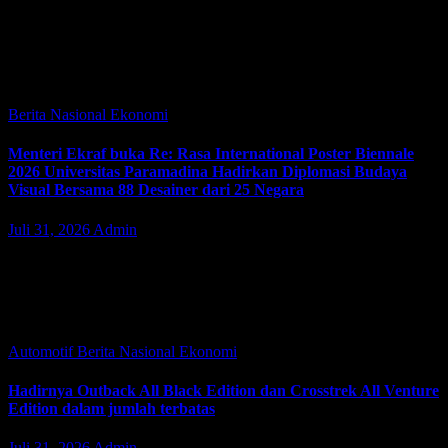
JAKARTA | JacindoNews – Kementerian Ketenagakerjaan
(Kemnaker) membuka pendaftaran Pelatihan Vokasi Nasional
(PVN) Batch 4 mulai 29 Juli hingga 12 Agustus 2026 melalui
platform Skillhub di skillhub.kemnaker.go.id. Program ini
menjadi…
Berita Nasional
Ekonomi
Menteri Ekraf buka Re: Rasa International Poster Biennale
2026 Universitas Paramadina Hadirkan Diplomasi Budaya
Visual Bersama 88 Desainer dari 25 Negara
Juli 31, 2026
Admin
JAKARTA | JacindoNews – Program Studi Desain Komunikasi
Visual (DKV), Fakultas Ilmu Rekayasa, Universitas Paramadina,
secara resmi membuka Re: Rasa International Poster Biennale 2026
pada Jumat (31/7). Mengusung tema “Re:…
Automotif
Berita Nasional
Ekonomi
Hadirnya Outback All Black Edition dan Crosstrek All Venture
Edition dalam jumlah terbatas
Juli 31, 2026
Admin