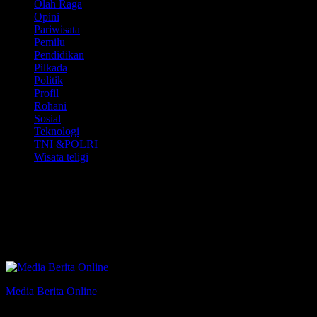
Olah Raga
Opini
Pariwisata
Pemilu
Pendidikan
Pilkada
Politik
Profil
Rohani
Sosial
Teknologi
TNI &POLRI
Wisata teligi
Media Partner
MAHKAMAH
AGUNG.
Media Berita Online
Lugas•Dinamis•Informatif