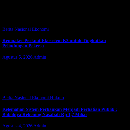
JAKARTA | JacindoNews – Kamis (06/08/2026). Gaya hidup halal
kini telah bertransformasi menjadi sebuah ekosistem ekonomi serta
simbol dari kualitas yang telah teruji dan terpercaya. Merespons
perkembangan positif tersebut, Kementerian…
Berita Nasional
Ekonomi
Kemnaker Perkuat Ekosistem K3 untuk Tingkatkan
Pelindungan Pekerja
Agustus 5, 2026
Admin
MAKASSAR | JacindoNews— Kementerian Ketenagakerjaan
(Kemnaker) memperkuat ekosistem Keselamatan dan Kesehatan
Kerja (K3) nasional sebagai upaya meningkatkan pelindungan bagi
pekerja. Salah satu langkah konkretnya adalah mentransformasi
Balai K3 agar berperan…
Berita Nasional
Ekonomi
Hukum
Kelemahan Sistem Perbankan Menjadi Perhatian Publik :
Bobolnya Rekening Nasabah Rp 1,7 Miliar
Agustus 4, 2026
Admin