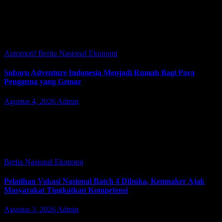
JAKARTA | JacindoNews – Selasa (04/08/2026). Tim kuasa hukum
Mujiran dari Gumiran Law Office, yang diwakili Alan Wibowo,
S.H., M.H. dan Mohammad Aryareksa Gumilang, S.H., M.H., yang
berkantor di Jl.…
Automotif
Berita Nasional
Ekonomi
Subaru Adventure Indonesia Menjadi Rumah Bagi Para
Pengguna yang Gemar
Agustus 4, 2026
Admin
TANGERANG | JacindoNews – Selasa (04/08/2026). Subaru
Indonesia menghadirkan lebih dari sekadar lini produk unggulannya
di GAIKINDO Indonesia International Auto Show (GIIAS) 2026.
Melalui sesi talkshow bersama Subaru Adventure Indonesia…
Berita Nasional
Ekonomi
Pelatihan Vokasi Nasional Batch 4 Dibuka, Kemnaker Ajak
Masyarakat Tingkatkan Kompetensi
Agustus 3, 2026
Admin