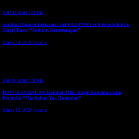
pemenang penghargaan, RINNI, secara resmi menandai…
Entertainment
Musik
Sambut Momen Lebaran DAFFA SYAWLAN Kembali Rilis
Single Baru, “Sambut Kemenangan”
Maret 24, 2026
Admin
JAKARTA | JacindoNews – Selasa (24/03/2026). Beranjak remaja,
penyanyi muda berbakat DAFFA SYAWLAN sedang produktif
merilis lagu baru di bulan ramadan kali ini. Setelah bulan Februari
2026 lalu mengeluarkan lagu…
Entertainment
Musik
DAFFA SYAWLAN Kembali Rilis Single Ramadan yang
Berjudul “Marhaban Yaa Ramadan”
Maret 12, 2026
Admin
JAKARTA | JacindoNews – Penyanyi muda berbakat, Daffa
Syawlan, kembali hadir menyapa pecinta musik Tanah Air lewat
single religi terbarunya, “Marhaban Yaa Ramadan”, yang dirilis
bertepatan dengan datangnya bulan suci…