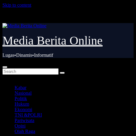
Skip to content
Kam. Agu 6th, 2026
Media Berita Online
Lugas•Dinamis•Informatif
Kabar
Nasional
Politik
Hukum
Ekonomi
TNI &POLRI
Pariwisata
Opini
Olah Raga