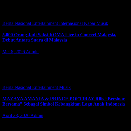
perhelatan myBCA International Java Jazz Festival 2026 yang akan
berlangsung pada 29, 30, dan 31 Mei 2026 di NICE (Nusantara
International Convention Exhibition) PIK…
Berita Nasional
Entertainment
Internasional
Kabar
Musik
5.000 Orang Jadi Saksi KOMA Live in Concert Malaysia,
Debut Antara Suara di Malaysia
Mei 6, 2026
Admin
KUALA LUMPUR | Jacindonews – Rabu (06/05/2026). Konser
“KOMA Live in Concert” sukses digelar di Idea Live Arena, 3
Damansara, Kuala Lumpur. 5.000 penggemar setia Mahalini,
Mylinz, memadati lokasi acara…
Berita Nasional
Entertainment
Musik
MAZAYA AMANIA & PRINCE POETIRAY Rilis “Bersinar
Bersama” Sebagai Simbol Kebangkitan Lagu Anak Indonesia
April 28, 2026
Admin
JAKARTA | JacindoNews -Di tengah gempuran tren musik dewasa
yang merambah konsumsi usia dini, industri musik anak Indonesia