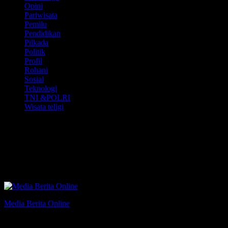
Opini
Pariwisata
Pemilu
Pendidikan
Pilkada
Politik
Profil
Rohani
Sosial
Teknologi
TNI &POLRI
Wisata teligi
Media Partner
MAHKAMAH
AGUNG.
Media Berita Online
Lugas•Dinamis•Informatif