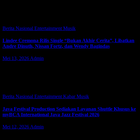
JAKARTA | JacindoNews – Jumat (22/05/2026). Antara Suara,
promotor musik yang fokus pada penyelenggaraan konser tunggal
dan tour musisi Indonesia, mengumumkan rencana untuk menggelar
tur penampilan spesial dari grup band…
Berita Nasional
Entertainment
Musik
Lindee Cremona Rilis Single “Bukan Akhir Cerita”, Libatkan
Andre Dinuth, Nissan Fortz, dan Wendy Bagindas
Mei 13, 2026
Admin
JAKARTA| JacindoNews – Rabu (13/05/2026). Penyanyi muda
berbakat Lindee Cremona kembali menghadirkan karya terbaru
yang penuh emosi berjudul “Bukan Akhir Cerita”. Lagu ini
terinspirasi dari momen perpisahan sekolah yang hangat,…
Berita Nasional
Entertainment
Kabar
Musik
Java Festival Production Sediakan Layanan Shuttle Khusus ke
myBCA International Java Jazz Festival 2026
Mei 12, 2026
Admin
JAKARTA | JacindoNews– Selasa (12/05/2026). Memasuki