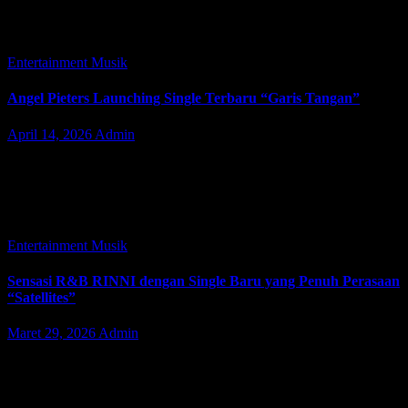
kini merapatkan barisan. Sebuah gerakan independen lahir dari
Mazaya Music melalui kolaborasi…
Entertainment
Musik
Angel Pieters Launching Single Terbaru “Garis Tangan”
April 14, 2026
Admin
JAKARTA | JacindoNews – Selasa (14/04/2026), di Theater
Salihara, Jakarta Selatan, Angel Pieters, penyanyi yang dikenal sejak
usia belia hingga saat ini, secara resmi merilis single terbarunya,
“Garis Tangan” sebuah…
Entertainment
Musik
Sensasi R&B RINNI dengan Single Baru yang Penuh Perasaan
“Satellites”
Maret 29, 2026
Admin
JAKARTA | JacindoNews – Sensasi R&B RINNI Kembali dengan
Single Baru yang Penuh Perasaan “Satellites”. Sebuah
Penghormatan untuk Dukungan yang Tak Tergoyahkan. Artis R&B