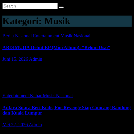
Kategori:
Musik
Berita Nasional
Entertainment
Musik
Nasional
ABDIMUDA Debut EP (Mini Album): “Belum Usai”
Juni 15, 2026
Admin
JAKARTA | JacindoNews – Abdi adalah seorang penyanyi, penulis
lagu yang sebelumnya memiliki beberapa project musik seperti
abdimuda dan Kembara, dimana saat ini Kembara juga sedang
merampungkan album pertamanya. Selain…
Entertainment
Kabar
Musik
Nasional
Antara Suara Beri Kode, For Revenge Siap Guncang Bandung
dan Kuala Lumpur
Mei 22, 2026
Admin