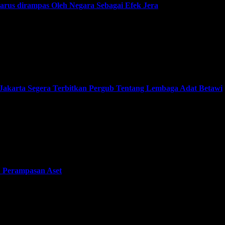
Harus dirampas Oleh Negara Sebagai Efek Jera
liansi Masyarakat Antikorupsi (FORMASI), Jalih Pitoeng, meminta 
 Jakarta Segera Terbitkan Pergub Tentang Lembaga Adat Betawi
 Lutfi Hakim meminta Gubernur DKI Jakarta Pramono Anung segera
 Perampasan Aset
Pembangunan, Hardjuno Wiwoho, mengingatkan masyarakat agar tidak