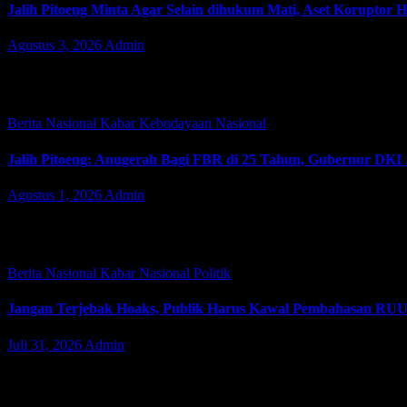
Jalih Pitoeng Minta Agar Selain dihukum Mati, Aset Koruptor 
Agustus 3, 2026
Admin
JAKARTA | JacindoNews – Senin (03/08/2026). Ketua Umum Forum A
hukuman mati kepada mantan Jaksa Agung…
Berita Nasional
Kabar
Kebudayaan
Nasional
Jalih Pitoeng: Anugerah Bagi FBR di 25 Tahun, Gubernur DKI
Agustus 1, 2026
Admin
JAKARTA | JacindoNews – Ketua Umum Forum Betawi Rempug (FBR)
Adat dan Kebudayaan Betawi. Menjawab…
Berita Nasional
Kabar
Nasional
Politik
Jangan Terjebak Hoaks, Publik Harus Kawal Pembahasan RUU
Juli 31, 2026
Admin
JAKARTA | JacindoNews – Jumat (31/07/2026). Pengamat Hukum dan 
Undang (RUU) Perampasan Aset. Menurutnya, narasi yang…