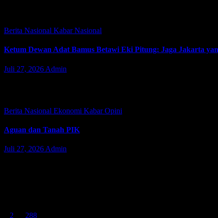
JAKARTA | JacindoNews – Kejuaraan Bulutangkis Kapolri Cup 2026 r
Bhayangkara ke-80 ini mengusung tema…
Berita Nasional
Kabar
Nasional
Ketum Dewan Adat Bamus Betawi Eki Pitung: Jaga Jakarta yan
Juli 27, 2026
Admin
JAKARTA | JacindoNews – Senin (27/07/2026). Terjadi kericuhan di 
Akibat dari peristiwa tersebut, mengakibatkan…
Berita Nasional
Ekonomi
Kabar
Opini
Aguan dan Tanah PIK
Juli 27, 2026
Admin
JAKARTA | JacindoNews – Senin (27/07/2026). Nama Aguan dalam kon
Khozinudin S.H lewat berbagai…
Paginasi pos
1
2
…
288