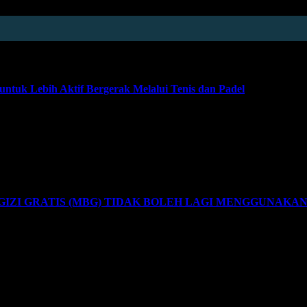
tuk Lebih Aktif Bergerak Melalui Tenis dan Padel
olahraga raket yang terus berkembang, ASICS Community Slam 2026 ke
ZI GRATIS (MBG) TIDAK BOLEH LAGI MENGGUNAKA
tua Umum Karaben RI memberikan apresiasi dan menyambut baik atas