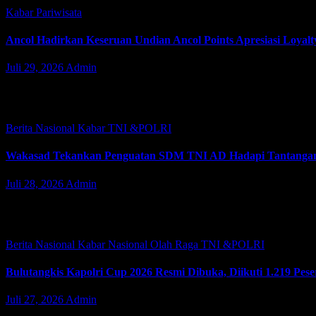
Kabar
Pariwisata
Ancol Hadirkan Keseruan Undian Ancol Points Apresiasi Loya
Juli 29, 2026
Admin
JAKARTA | JacindoNews – Rabu (29/07/2026). Keseruan memenuhi p
menjadi bentuk apresiasi Ancol kepada…
Berita Nasional
Kabar
TNI &POLRI
Wakasad Tekankan Penguatan SDM TNI AD Hadapi Tantanga
Juli 28, 2026
Admin
JAKARTA | JacindoNews – Wakil Kepala Staf TNI Angkatan Darat (
Pembentukan Perwira Prajurit Karier (Dikmapa…
Berita Nasional
Kabar
Nasional
Olah Raga
TNI &POLRI
Bulutangkis Kapolri Cup 2026 Resmi Dibuka, Diikuti 1.219 Pese
Juli 27, 2026
Admin