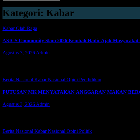
Kategori:
Kabar
Kabar
Olah Raga
ASICS Community Slam 2026 Kembali Hadir Ajak Masyarakat un
Agustus 3, 2026
Admin
JAKARTA | JacindoNews – Senin (03/08/2026). Seiring dengan tren 
membawa semangat…
Berita Nasional
Kabar
Nasional
Opini
Pendidikan
PUTUSAN MK MENYATAKAN ANGGARAN MAKAN BERGI
Agustus 3, 2026
Admin
JAKARTA | JacindoNews – Senin (03/07/2028). Purwadi Sabdono Ke
menyatakan penggunaan anggaran…
Berita Nasional
Kabar
Nasional
Opini
Politik