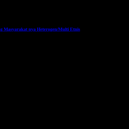
esmi dibuka di GOR Universitas Negeri Jakarta (UNJ), Senin (27/07
g Masyarakat nya Heterogen/Multi Etnis
daerah bilangan Matraman, Jakarta Timur, Minggu siang (26/07/2026),
otasi negatif kembali muncul dalam sepekan terakhir ini terkait r