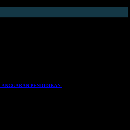
mbali hadir dengan tenis dan padel di tahun keempat yang
N ANGGARAN PENDIDIKAN
 putusaaan MK yang dibacakan tanggal 30 Juli 2026 yang