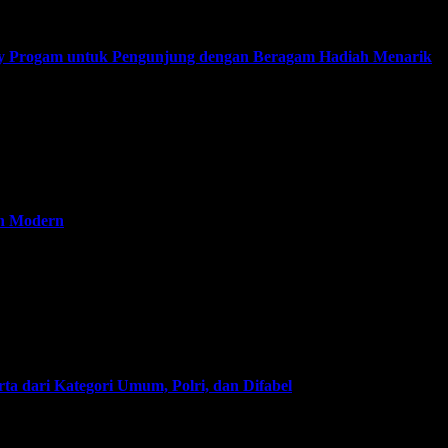
lty Progam untuk Pengunjung dengan Beragam Hadiah Menarik
anggung Ancol Sunset Sound saat ribuan pengunjung menyaksikan se
n Modern
Wakasad) Letjen TNI Muhammad Saleh Mustafa memimpin Tradisi Pen
rta dari Kategori Umum, Polri, dan Difabel