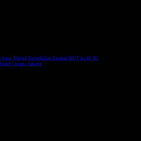
m Area, Wujud Kepedulian Sambut HUT ke-81 RI
Agustus 6, 2026
otel Ciputra Jakarta
Agustus 6, 2026